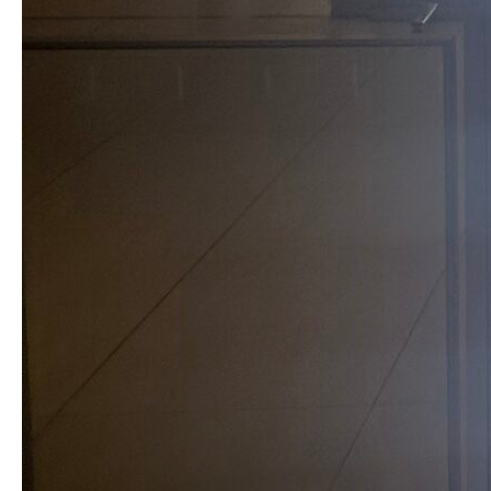
名前（例：山田 太郎）
( 必須 )
E-MAIL
( 必須 ) - 公開されません -
URL
日本語が含まれない投稿は無視されますのでご注意ください。（スパ
ム対策）