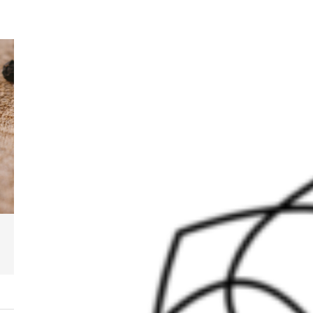
ブログ
ーム
ブログ
cropped-horizontal_b…