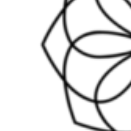
2020.12.6
cropped-
horizontal_black_on_white_by
e1607247747166.png