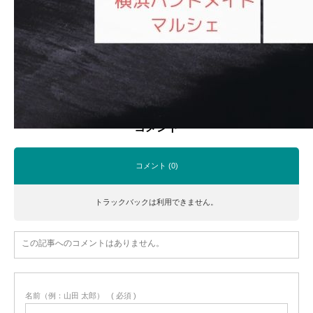
投稿者:
内田 広大
コメント:
0
コメント
コメント (0)
トラックバックは利用できません。
この記事へのコメントはありません。
名前（例：山田 太郎）
( 必須 )