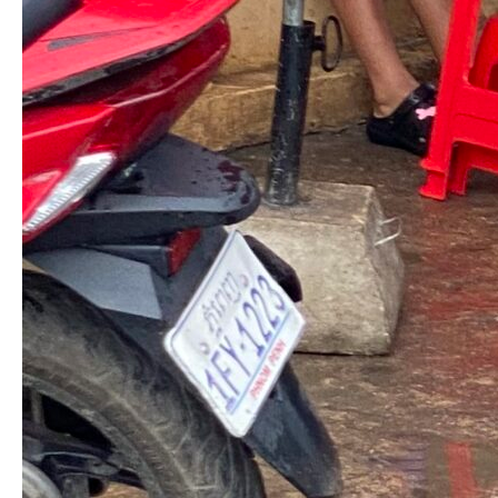
名前（例：山田 太郎）
( 必須 )
E-MAIL
( 必須 ) - 公開されません -
URL
日本語が含まれない投稿は無視されますのでご注意ください。（スパ
ム対策）