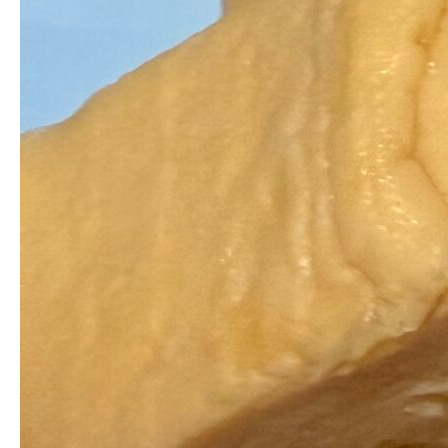
名前（例：山田 太郎）
( 必須 )
E-MAIL
( 必須 ) - 公開されません -
URL
日本語が含まれない投稿は無視されますのでご注意ください。（スパ
ム対策）