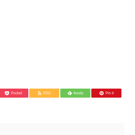
Pocket
RSS
feedly
Pin it