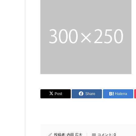
Post
Share
Hatena
投稿者:
内田 広大
コメント:
0