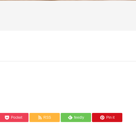
Pocket
RSS
feedly
Pin it