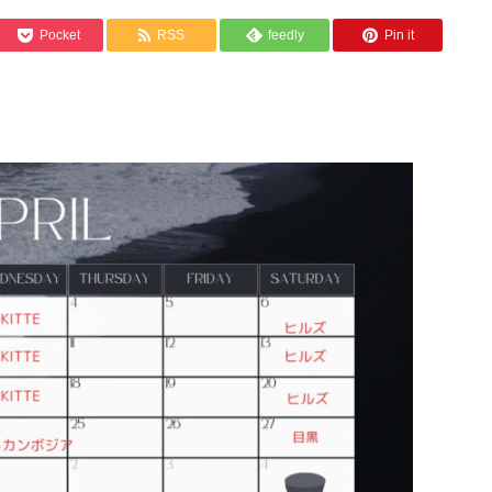
Pocket
RSS
feedly
Pin it