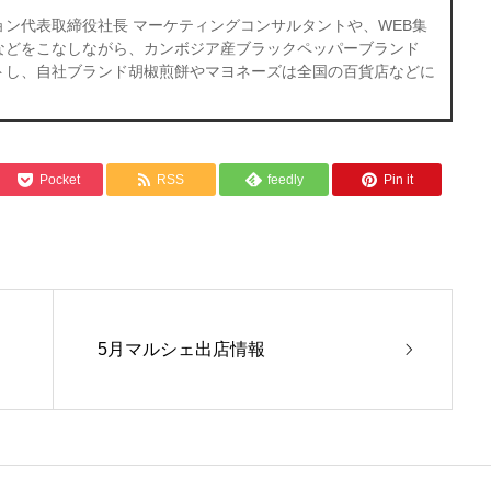
ン代表取締役社長 マーケティングコンサルタントや、WEB集
などをこなしながら、カンボジア産ブラックペッパーブランド
トし、自社ブランド胡椒煎餅やマヨネーズは全国の百貨店などに
Pocket
RSS
feedly
Pin it
5月マルシェ出店情報