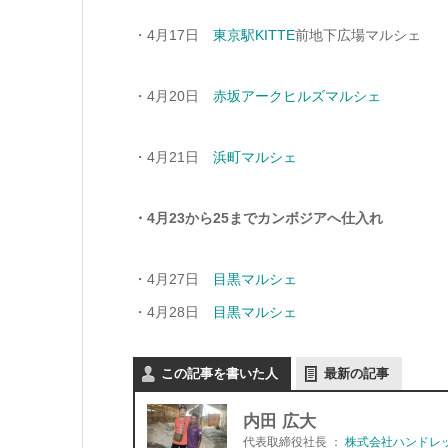
・4月17日
東京駅KITTE
前地下広場マルシェ
・4月20日
赤坂アークヒルズマルシェ
・4月21日
浜町マルシェ
・4月23から25までカンボジアへ仕入れ
・4月27日
目黒マルシェ
・4月28日
目黒マルシェ
この記事を書いた人
最新の記事
内田 広大
代表取締役社長
：
株式会社ハンドレ