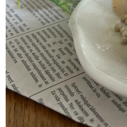
明治安田生命 MY健康経営に掲載され
ました
2025.06.17
中央林間のイタリアン&パティスリー
「タ…
2025.02.8
本当の支援をするにはもっと売れなけれ
ばいけない…
2025.01.5
2024年 おうさまペッパーに関わって
くださっ…