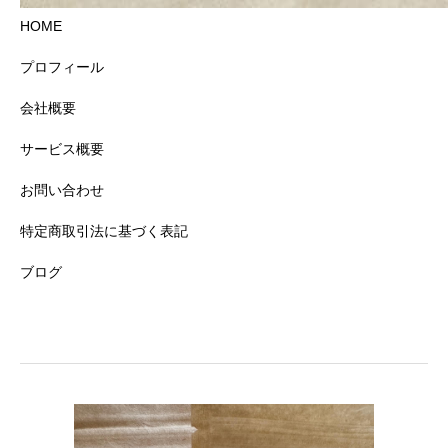
HOME
プロフィール
会社概要
サービス概要
お問い合わせ
特定商取引法に基づく表記
ブログ