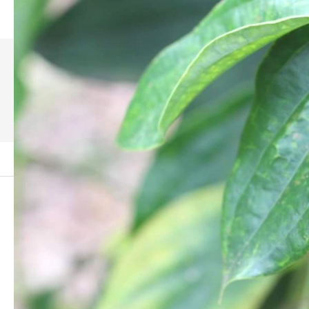
DCB938D4-160B-4C89-
AE8C-0BC31334B3A8
ーム
代表挨拶
DCB938D4-160B-4C89-AE8C-0BC31334B3A8